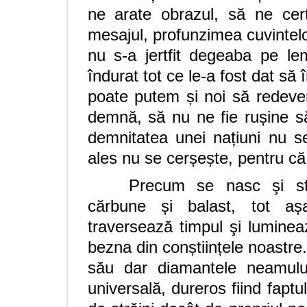
ne arate obrazul, să ne ce
mesajul, profunzimea cuvintelo
nu s-a jertfit degeaba pe lem
îndurat tot ce le-a fost dat să
poate putem și noi să redeve
demnă, să nu ne fie rușine s
demnitatea unei națiuni nu s
ales nu se cerșește, pentru că
Precum se nasc şi st
cărbune și balast, tot așa 
traversează timpul şi luminea
bezna din conștiințele noastre
său dar diamantele neamului
universală, dureros fiind faptu