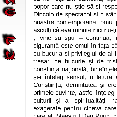
popor care nu știe să-și respect
Dincolo de spectacol și cuvânt 
noastre contemporane, omul pe
asculţi câteva minute nici nu-ţ
ţi vine să spui – continuaţ
siguranţă este omul în fața că
cu bucuria și privilegiul de ai
tresari de bucurie și de tris
conștiința națională, bineînțe
și-i înțeleg sensul, o latură
Conștiința, demnitatea și cr
primele cuvinte, astfel înțelegi
culturii și al spiritualități
exagerate pentru cineva car
care el, Maestrul Dan Puric, c