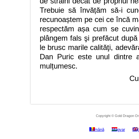
de străini decât de propriul ne
Trebuie să învățăm să-i cu
recunoaștem pe cei ce încă mai
respectăm așa cum se cuvine
plângem fals şi prefăcut după 
le brusc marile calităţi, adevă
Dan Puric este unul dintre a
mulțumesc.
Cu
Copyright © Gold Dragon Ora
Română
Magyar
Eng