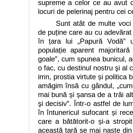
supreme a celor ce au avut cu
locuri de pelerinaj pentru cei 
Sunt atât de multe voci
de puține care au cu adevărat
în țara lui „Papură Vodă” 
populație aparent majoritară
goale”, cum spunea bunicul, ad
o fac, cu destinul nostru şi al
imn, prostia virtute și politica
amăgim însă cu gândul, „cum c
mai bună și șansa de a trăi al
şi decisiv”. Într-o astfel de 
în întunericul sufocant și re
care a bătătorit-o și-a stropi
această țară se mai naște din