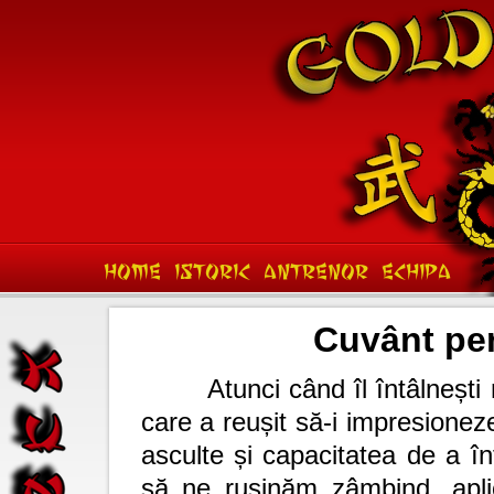
HOME
ISTORIC
ANTRENOR
ECHIPA
Cuvânt pen
Atunci când îl întâlnești
care a reușit să-i impresionez
asculte și capacitatea de a î
să ne rușinăm zâmbind, apl